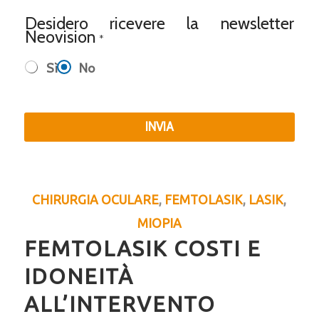
n
i
t
Desidero ricevere la newsletter
o
a
Neovision
t
*
*
t
Sì
No
o
*
INVIA
CHIRURGIA OCULARE
,
FEMTOLASIK
,
LASIK
,
MIOPIA
FEMTOLASIK COSTI E
IDONEITÀ
ALL’INTERVENTO