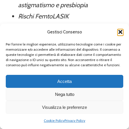
astigmatismo e presbiopia
Rischi FemtoLASIK
Idoneità intervento di FemtoLASIK
Gestisci Consenso
La chirurgia refrattiva include una serie di
Per fornire le migliori esperienze, utilizziamo tecnologie come i cookie per
memorizzare e/o accedere alle informazioni del dispositivo. Il consenso a
tecniche con le quali è possibile
queste tecnologie ci permetterà di elaborare dati come il comportamento
di navigazione o ID unici su questo sito. Non acconsentire o ritirare il
consenso può influire negativamente su alcune caratteristiche e funzioni.
correggere i difetti refrattivi. Parliamo di
miopia, ipermetropia, astigmatismo,
Accetta
presbiopia. La tecnica prediletta dai
Nega tutto
pazienti è certamente la FemtoLASIK.
Visualizza le preferenze
Ma di cosa si tratta? Quali difetti visivi
Cookie Policy
Privacy Policy
può correggere? Chi vi si può sottoporre?