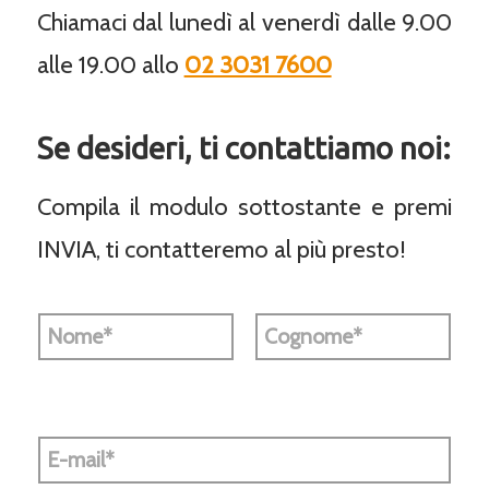
Chiamaci dal lunedì al venerdì dalle 9.00
alle 19.00 allo
02 3031 7600
Se desideri, ti contattiamo noi:
Compila il modulo sottostante e premi
INVIA, ti contatteremo al più presto!
N
o
m
e
Nome
Cognome
e
C
o
E
g
m
n
a