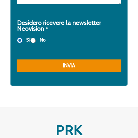
a
c
z
g
o
a
g
n
i
t
Desidero ricevere la newsletter
o
a
Neovision
*
t
*
t
Sì
No
o
*
INVIA
PRK