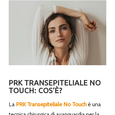
PRK TRANSEPITELIALE NO
TOUCH: COS’È?
La
PRK Transepiteliale No Touch
è una
tecnica chirurgica di avanguardia per la