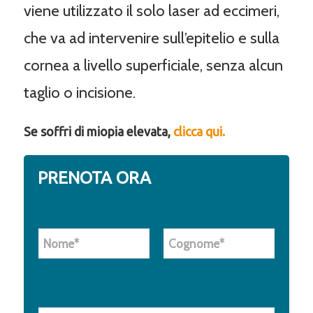
viene utilizzato il solo laser ad eccimeri,
che va ad intervenire sull’epitelio e sulla
cornea a livello superficiale, senza alcun
taglio o incisione.
Se soffri di miopia elevata,
clicca qui.
PRENOTA ORA
N
o
m
e
Nome
Cognome
e
C