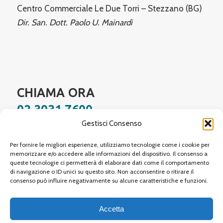
Centro Commerciale Le Due Torri – Stezzano (BG)
Dir. San. Dott. Paolo U. Mainardi
CHIAMA ORA
02 3031 7600
Gestisci Consenso
Facebook
Instagram
YouTube
LinkedIn
WhatsApp
Per fornire le migliori esperienze, utilizziamo tecnologie come i cookie per
memorizzare e/o accedere alle informazioni del dispositivo. Il consenso a
queste tecnologie ci permetterà di elaborare dati come il comportamento
di navigazione o ID unici su questo sito. Non acconsentire o ritirare il
Site protected by reCAPTCHA,
Google Privacy Policy
and
Terms of Service
apply.
consenso può influire negativamente su alcune caratteristiche e funzioni.
Accetta