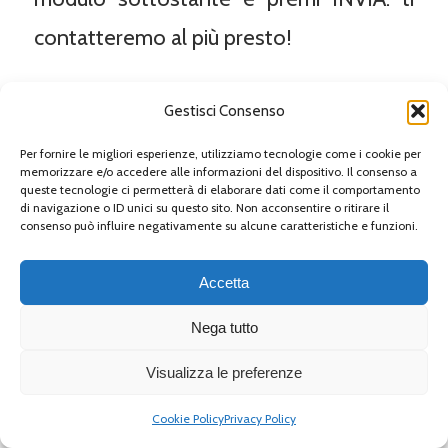
contatteremo al più presto!
N
Gestisci Consenso
o
m
Per fornire le migliori esperienze, utilizziamo tecnologie come i cookie per
e
memorizzare e/o accedere alle informazioni del dispositivo. Il consenso a
e
queste tecnologie ci permetterà di elaborare dati come il comportamento
T
C
di navigazione o ID unici su questo sito. Non acconsentire o ritirare il
e
o
consenso può influire negativamente su alcune caratteristiche e funzioni.
l
g
e
n
f
o
Accetta
o
m
INVIA
n
e
Nega tutto
o
*
*
Visualizza le preferenze
CATARATTA
,
INTERVENTO DI CATARATTA
,
Cookie Policy
Privacy Policy
MIOPIA
,
PRESBIOPIA