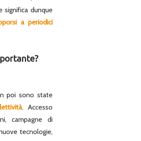
 significa dunque
oporsi a periodici
mportante?
in poi sono state
ettività
. Accesso
cini, campagne di
 nuove tecnologie,