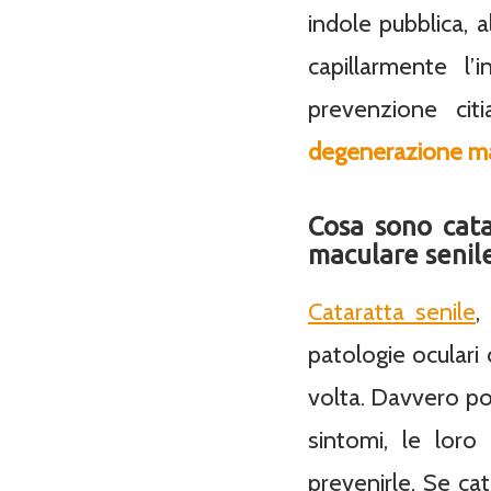
indole pubblica, a
capillarmente l
prevenzione ci
degenerazione ma
Cosa sono cata
maculare senil
Cataratta senile
,
patologie oculari
volta. Davvero poc
sintomi, le loro
prevenirle. Se ca