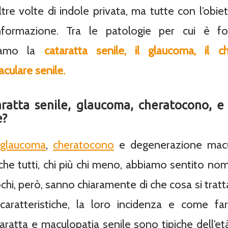
ltre volte di indole privata, ma tutte con l’obie
’informazione. Tra le patologie per cui è f
tiamo la
cataratta senile, il glaucoma, il 
culare senile.
ratta senile, glaucoma, cheratocono, 
e?
glaucoma
,
cheratocono
e degenerazione macu
 che tutti, chi più chi meno, abbiamo sentito n
hi, però, sanno chiaramente di che cosa si tratta,
 caratteristiche, la loro incidenza e come fa
taratta e maculopatia senile sono tipiche dell’et