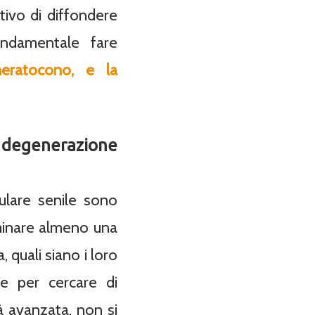
ttivo di diffondere
ondamentale fare
cheratocono, e la
e degenerazione
lare senile sono
ominare almeno una
 quali siano i loro
re per cercare di
à avanzata, non si