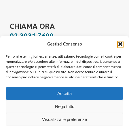
CHIAMA ORA
02 3031 7600
Gestisci Consenso
Facebook
Instagram
YouTube
LinkedIn
WhatsApp
Per fornire le migliori esperienze, utilizziamo tecnologie come i cookie per
memorizzare e/o accedere alle informazioni del dispositivo. Il consenso a
queste tecnologie ci permetterà di elaborare dati come il comportamento
di navigazione o ID unici su questo sito. Non acconsentire o ritirare il
Site protected by reCAPTCHA,
Google Privacy Policy
and
Terms of Service
apply.
consenso può influire negativamente su alcune caratteristiche e funzioni.
Accetta
Nega tutto
© 2026 Neovision Tre Srl
| Sede legale: Via Procaccini, 1 20154 Milano (MI) |
Visualizza le preferenze
P.IVA 09384690963 | Rea MI 2086573