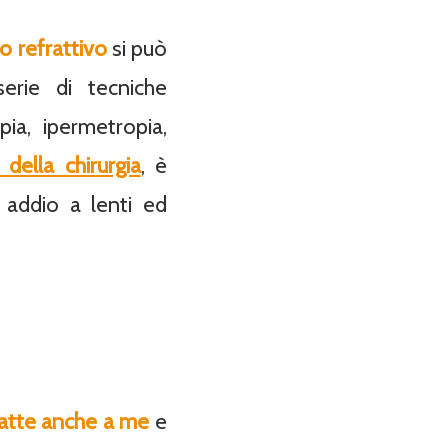
o refrattivo
si può
erie di tecniche
pia, ipermetropia,
della chirurgia
, è
e addio a lenti ed
datte anche a me
e