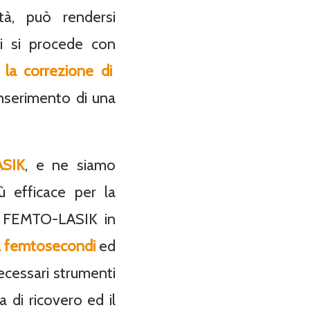
tà, può rendersi
si si procede con
 la correzione di
inserimento di una
SIK
, e ne siamo
ù efficace per la
ama FEMTO-LASIK in
 a femtosecondi
ed
necessari strumenti
a di ricovero ed il