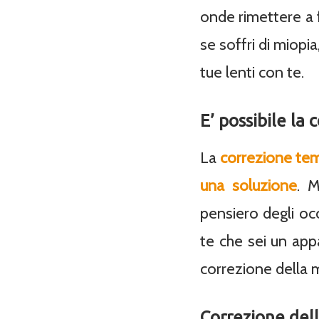
onde rimettere a f
se soffri di miopia
tue lenti con te.
E’ possibile la 
La
correzione te
una soluzione
. 
pensiero degli occ
te che sei un app
correzione della m
Correzione dell