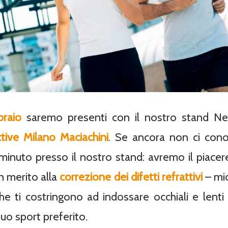
braio
saremo presenti con il nostro stand Ne
ctive Milano Maciachini
. Se ancora non ci cono
minuto presso il nostro stand: avremo il piacere 
in merito alla
correzione dei difetti refrattivi
– mio
e ti costringono ad indossare occhiali e lent
tuo sport preferito.