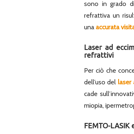
sono in grado di
refrattiva un ris
una
accurata visita
Laser ad eccim
refrattivi
Per ciò che concer
dell’uso del
laser
cade sull’innova
miopia, ipermetrop
FEMTO-LASIK e