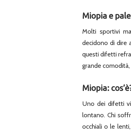
Miopia e pale
Molti sportivi m
decidono di dire a
questi difetti refr
grande comodità, 
Miopia: cos’è
Uno dei difetti v
lontano. Chi soffr
occhiali o le len