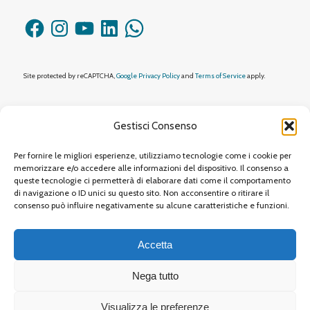
Facebook
Instagram
YouTube
LinkedIn
WhatsApp
Site protected by reCAPTCHA,
Google Privacy Policy
and
Terms of Service
apply.
Gestisci Consenso
Per fornire le migliori esperienze, utilizziamo tecnologie come i cookie per
© 2026 Neovision Tre Srl
| Sede legale: Via Procaccini, 1 20154 Milano (MI) |
memorizzare e/o accedere alle informazioni del dispositivo. Il consenso a
queste tecnologie ci permetterà di elaborare dati come il comportamento
P.IVA 09384690963 | Rea MI 2086573
di navigazione o ID unici su questo sito. Non acconsentire o ritirare il
consenso può influire negativamente su alcune caratteristiche e funzioni.
info@neovision.eu
Privacy
Cookie
Accetta
Nega tutto
Visualizza le preferenze