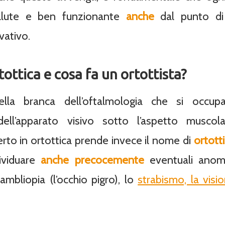
alute e ben funzionante
anche
dal punto di 
vativo.
tottica e cosa fa un ortottista?
ella branca dell’oftalmologia che si occup
ell’apparato visivo sotto l’aspetto muscola
erto in ortottica prende invece il nome di
ortott
dividuare
anche precocemente
eventuali anoma
mbliopia (l’occhio pigro), lo
strabismo, la visi