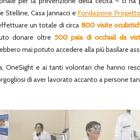
onale per la prevenzione della cecità – ci ha por
e Stelline
,
Casa Jannacci
e
Fondazione Progetto
fettuare un totale di circa
800 visite oculistic
tuto donare oltre
500 paia di occhiali da vis
ebbero mai potuto accedere alla più basilare assi
a, OneSight e ai tanti volontari che hanno res
rgogliosi di aver lavorato accanto a persone tant