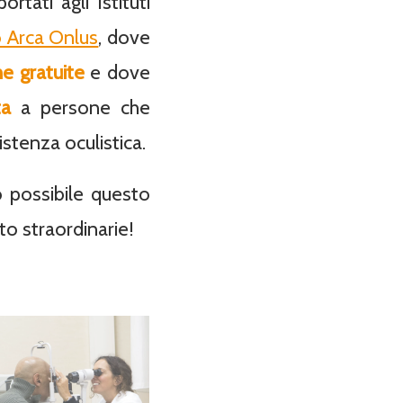
tati agli Istituti
 Arca Onlus
, dove
he gratuite
e dove
ta
a persone che
stenza oculistica.
o possibile questo
o straordinarie!