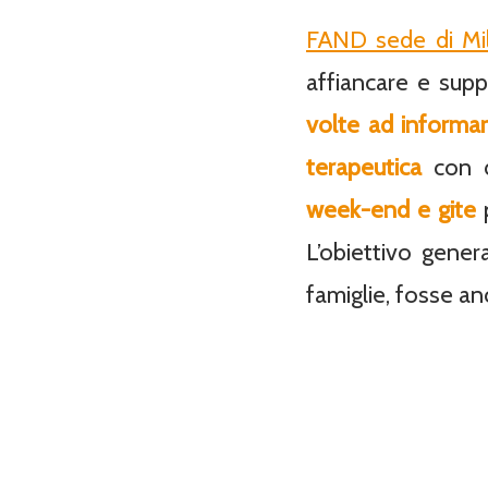
FAND sede di Mi
affiancare e supp
volte ad informa
terapeutica
con di
week-end e gite
p
L’obiettivo genera
famiglie, fosse an