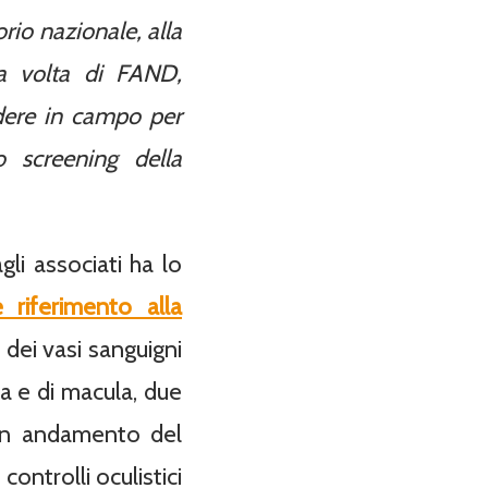
orio nazionale, alla
a volta di FAND,
ndere in campo per
o screening della
li associati ha lo
e riferimento alla
dei vasi sanguigni
na e di macula, due
uon andamento del
ontrolli oculistici