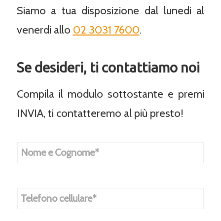
Siamo a tua disposizione dal lunedi al
venerdi allo
02 3031 7600
.
Se desideri, ti contattiamo noi
Compila il modulo sottostante e premi
INVIA, ti contatteremo al più presto!
N
o
m
e
e
T
C
e
o
l
g
e