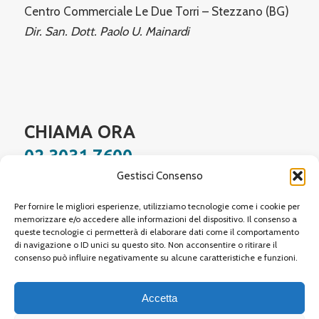
Centro Commerciale Le Due Torri – Stezzano (BG)
Dir. San. Dott. Paolo U. Mainardi
CHIAMA ORA
02 3031 7600
Gestisci Consenso
Facebook
Instagram
YouTube
LinkedIn
WhatsApp
Per fornire le migliori esperienze, utilizziamo tecnologie come i cookie per
memorizzare e/o accedere alle informazioni del dispositivo. Il consenso a
queste tecnologie ci permetterà di elaborare dati come il comportamento
di navigazione o ID unici su questo sito. Non acconsentire o ritirare il
Site protected by reCAPTCHA,
Google Privacy Policy
and
Terms of Service
apply.
consenso può influire negativamente su alcune caratteristiche e funzioni.
Accetta