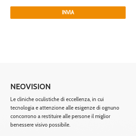
n
f
o
o
m
INVIA
n
e
o
*
*
NEOVISION
Le cliniche oculistiche di eccellenza, in cui
tecnologia e attenzione alle esigenze di ognuno
concorrono a restituire alle persone il miglior
benessere visivo possibile.