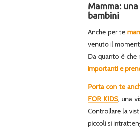
Mamma: una bu
bambini
Anche per te
ma
venuto il momento 
Da quanto è che n
importanti e preno
Porta con te anch
FOR KIDS
, una v
Controllare la vista
piccoli si intratt