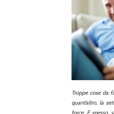
Troppe cose da far
quant’altro, la s
force. E spesso, s