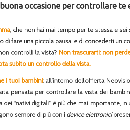
ona occasione per controllare te e 
mma
, che non hai mai tempo per te stessa e sei 
di fare una piccola pausa, e di concederti un con
on controlli la vista?
Non trascurarti: non perde
ta subito un controllo della vista.
e i tuoi bambini
: all’interno dell’offerta Neovi
isita pensata per controllare la vista dei bambini
 dei “nativi digitali” è più che mai importante, in u
engono sempre di più con i
device elettronici
presen