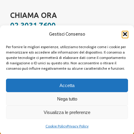
CHIAMA ORA
02 3031 7600
Gestisci Consenso
Facebook
Instagram
YouTube
LinkedIn
WhatsApp
Per fornire le migliori esperienze, utilizziamo tecnologie come i cookie per
memorizzare e/o accedere alle informazioni del dispositivo. Il consenso a
queste tecnologie ci permetterà di elaborare dati come il comportamento
di navigazione o ID unici su questo sito. Non acconsentire o ritirare il
Site protected by reCAPTCHA,
Google Privacy Policy
and
Terms of Service
apply.
consenso può influire negativamente su alcune caratteristiche e funzioni.
Accetta
Nega tutto
© 2026 Neovision Tre Srl
| Sede legale: Via Procaccini, 1 20154 Milano (MI) |
Visualizza le preferenze
P.IVA 09384690963 | Rea MI 2086573
Cookie Policy
Privacy Policy
info@neovision.eu
Privacy
Cookie