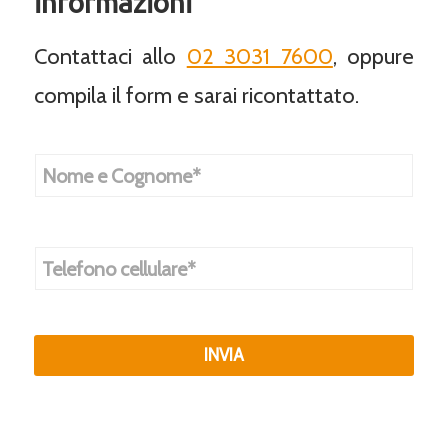
informazioni
Contattaci allo
02 3031 7600
, oppure
compila il form e sarai ricontattato.
N
o
m
e
e
T
C
e
o
l
g
e
n
f
o
o
m
INVIA
n
e
o
*
*