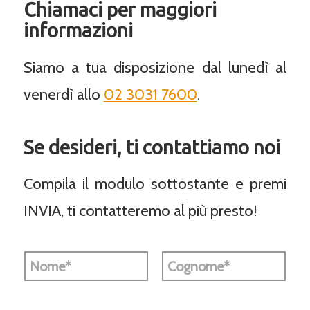
Chiamaci per maggiori
informazioni
Siamo a tua disposizione dal lunedì al
venerdì allo
02 3031 7600
.
Se desideri, ti contattiamo noi
Compila il modulo sottostante e premi
INVIA, ti contatteremo al più presto!
N
o
m
e
Nome
Cognome
e