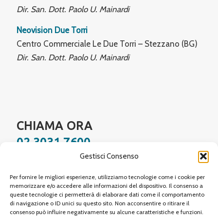
Dir. San. Dott. Paolo U. Mainardi
Neovision Due Torri
Centro Commerciale Le Due Torri – Stezzano (BG)
Dir. San. Dott. Paolo U. Mainardi
CHIAMA ORA
02 3031 7600
Gestisci Consenso
Facebook
Instagram
YouTube
LinkedIn
WhatsApp
Per fornire le migliori esperienze, utilizziamo tecnologie come i cookie per
memorizzare e/o accedere alle informazioni del dispositivo. Il consenso a
queste tecnologie ci permetterà di elaborare dati come il comportamento
di navigazione o ID unici su questo sito. Non acconsentire o ritirare il
Site protected by reCAPTCHA,
Google Privacy Policy
and
Terms of Service
apply.
consenso può influire negativamente su alcune caratteristiche e funzioni.