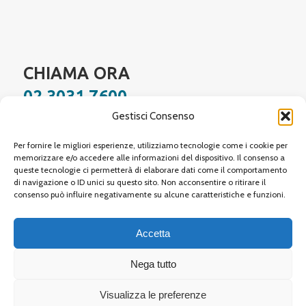
CHIAMA ORA
02 3031 7600
Gestisci Consenso
Facebook
Instagram
YouTube
LinkedIn
WhatsApp
Per fornire le migliori esperienze, utilizziamo tecnologie come i cookie per
memorizzare e/o accedere alle informazioni del dispositivo. Il consenso a
queste tecnologie ci permetterà di elaborare dati come il comportamento
di navigazione o ID unici su questo sito. Non acconsentire o ritirare il
Site protected by reCAPTCHA,
Google Privacy Policy
and
Terms of Service
apply.
consenso può influire negativamente su alcune caratteristiche e funzioni.
Accetta
Nega tutto
© 2026 Neovision Tre Srl
| Sede legale: Via Procaccini, 1 20154 Milano (MI) |
Visualizza le preferenze
P.IVA 09384690963 | Rea MI 2086573