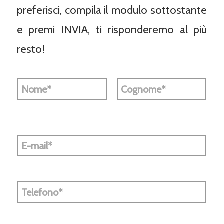
preferisci, compila il modulo sottostante
e premi INVIA, ti risponderemo al più
resto!
N
o
m
e
Nome
Cognome
e
C
o
E
g
m
n
a
o
i
m
l
e
T
*
e
*
l
e
f