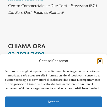
Centro Commerciale Le Due Torri – Stezzano (BG)
Dir. San. Dott. Paolo U. Mainardi
CHIAMA ORA
02 3031 7600
Gestisci Consenso
Facebook
Instagram
YouTube
LinkedIn
WhatsApp
Per fornire le migliori esperienze, utilizziamo tecnologie come i cookie per
memorizzare e/o accedere alle informazioni del dispositivo. Il consenso a
queste tecnologie ci permetterà di elaborare dati come il comportamento
di navigazione o ID unici su questo sito. Non acconsentire o ritirare il
Site protected by reCAPTCHA,
Google Privacy Policy
and
Terms of Service
apply.
consenso può influire negativamente su alcune caratteristiche e funzioni.
Accetta